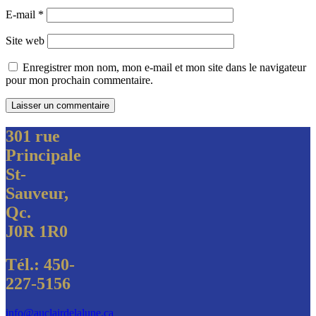
E-mail
*
Site web
Enregistrer mon nom, mon e-mail et mon site dans le navigateur
pour mon prochain commentaire.
301 rue
Principale
St-
Sauveur,
Qc.
J0R 1R0
Tél.: 450-
227-5156
info@auclairdelalune.ca