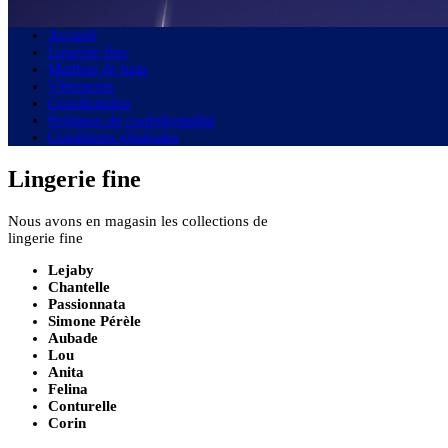
Accueil
Lingerie fine
Maillots de bain
Vêtements
Coordonnées
Politique de confidentialité
Conditions générales
Lingerie fine
Nous avons en magasin les collections de
lingerie fine
Lejaby
Chantelle
Passionnata
Simone Pérèle
Aubade
Lou
Anita
Felina
Conturelle
Corin