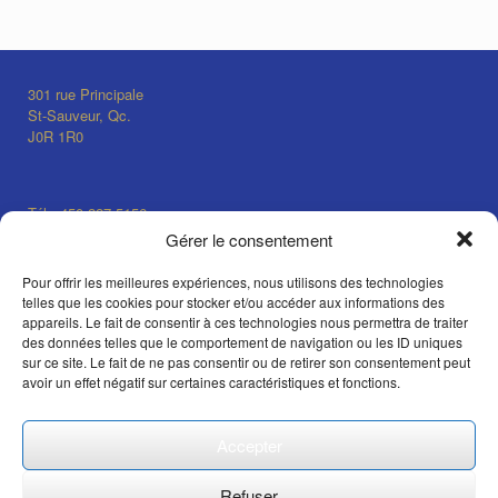
301 rue Principale
St-Sauveur, Qc.
J0R 1R0
Tél.: 450-227-5156
info@auclairdelalune.ca
Gérer le consentement
Pour offrir les meilleures expériences, nous utilisons des technologies
telles que les cookies pour stocker et/ou accéder aux informations des
Lundi au vendredi 10h @ 17h
appareils. Le fait de consentir à ces technologies nous permettra de traiter
Samedi et dimanche 10h @ 17h
des données telles que le comportement de navigation ou les ID uniques
sur ce site. Le fait de ne pas consentir ou de retirer son consentement peut
x
avoir un effet négatif sur certaines caractéristiques et fonctions.
Accepter
Refuser