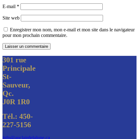
E-mail
*
Site web
Enregistrer mon nom, mon e-mail et mon site dans le navigateur
pour mon prochain commentaire.
301 rue
Principale
St-
Sauveur,
Qc.
J0R 1R0
Tél.: 450-
227-5156
info@auclairdelalune.ca