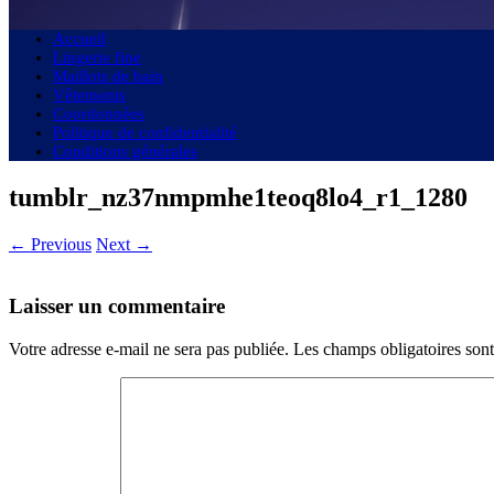
Accueil
Lingerie fine
Maillots de bain
Vêtements
Coordonnées
Politique de confidentialité
Conditions générales
tumblr_nz37nmpmhe1teoq8lo4_r1_1280
← Previous
Next →
Laisser un commentaire
Votre adresse e-mail ne sera pas publiée.
Les champs obligatoires son