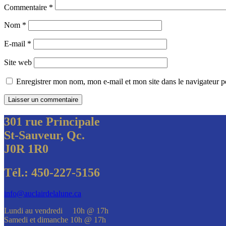
Commentaire
*
Nom
*
E-mail
*
Site web
Enregistrer mon nom, mon e-mail et mon site dans le navigateur
301 rue Principale
St-Sauveur, Qc.
J0R 1R0
Tél.: 450-227-5156
info@auclairdelalune.ca
Lundi au vendredi 10h @ 17h
Samedi et dimanche 10h @ 17h