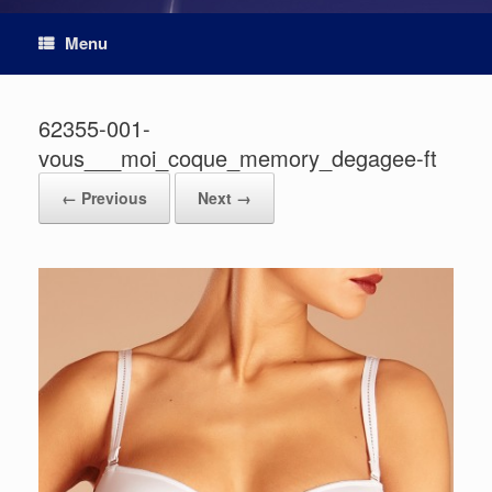
Menu
62355-001-
vous___moi_coque_memory_degagee-ft
← Previous
Next →